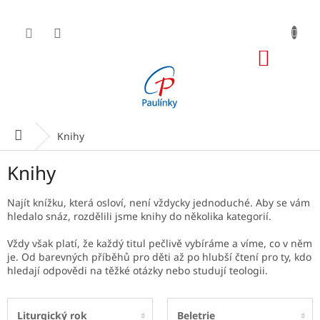
Přejít
na
obsah
NÁKUP
KOŠÍK
Domů
Knihy
Knihy
Najít knížku, která osloví, není vždycky jednoduché. Aby se vám
hledalo snáz, rozdělili jsme knihy do několika kategorií.
Vždy však platí, že každý titul pečlivě vybíráme a víme, co v něm
je. Od barevných příběhů pro děti až po hlubší čtení pro ty, kdo
hledají odpovědi na těžké otázky nebo studují teologii.
Liturgický rok
Beletrie