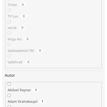
Triton
0
TV Lux
0
ver.sk
0
Virgo Art
0
Vydavatelství IN!
0
Vyšehrad
0
Autor
Abibail Rayner
1
Adam Drahokoupil
1