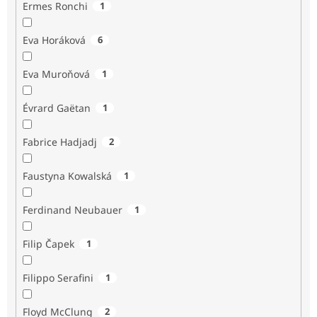
Ermes Ronchi
1
Eva Horáková
6
Eva Muroňová
1
Évrard Gaëtan
1
Fabrice Hadjadj
2
Faustyna Kowalská
1
Ferdinand Neubauer
1
Filip Čapek
1
Filippo Serafini
1
Floyd McClung
2