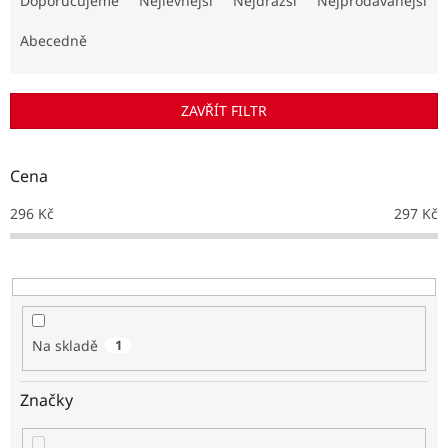
Doporučujeme
Nejlevnější
Nejdražší
Nejprodávanější
z
e
Abecedně
n
í
p
ZAVŘÍT FILTR
r
o
d
Cena
u
k
296
Kč
297
Kč
t
ů
Na skladě
1
Značky