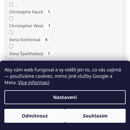
Christophe Fauré
1
Christopher West
1
Ilona Eichlerová
6
Ilona Špaňhelová
1
Ilse Sand
1
Aby vám web fungoval a vy viděli jen to, co vás zajímá
— používáme cookies, mimo jiné služby Google a
Immaculée Ilibagiza
2
Meta.
Více informací
Imrich Gazda
1
Nastavení
Ingrid Biermann
1
Odmítnout
Souhlasím
Irvin D. Yalom
3
Odběr novinek