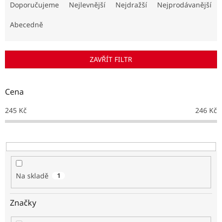
a
Doporučujeme
Nejlevnější
Nejdražší
Nejprodávanější
z
e
Abecedně
n
í
p
ZAVŘÍT FILTR
r
o
d
Cena
u
k
245
Kč
246
Kč
t
ů
Na skladě
1
Značky