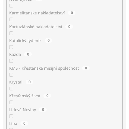
Karmelitánské nakladatelství
0
Kartuziánské nakladatelství
0
Katolický týdeník
0
Kazda
0
KMS - Křesťanská misijní společnost
0
Krystal
0
Křesťanský život
0
Lidové Noviny
0
Lípa
0