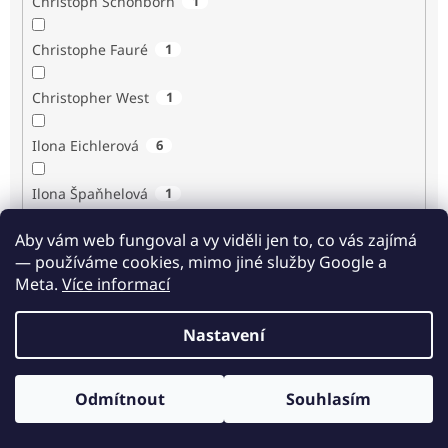
Christoph Schönborn
1
Christophe Fauré
1
Christopher West
1
Ilona Eichlerová
6
Ilona Špaňhelová
1
Aby vám web fungoval a vy viděli jen to, co vás zajímá
Ilse Sand
1
— používáme cookies, mimo jiné služby Google a
Meta.
Více informací
Immaculée Ilibagiza
2
Nastavení
Imrich Gazda
1
Ingrid Biermann
1
Odmítnout
Souhlasím
Odběr novinek
Irvin D. Yalom
3