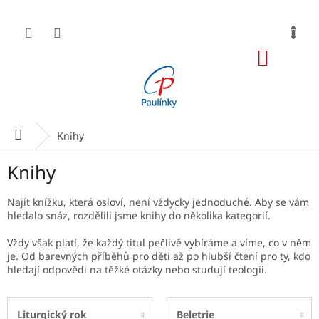
Přejít
na
obsah
NÁKUP
KOŠÍK
Domů
Knihy
Knihy
Najít knížku, která osloví, není vždycky jednoduché. Aby se vám
hledalo snáz, rozdělili jsme knihy do několika kategorií.
Vždy však platí, že každý titul pečlivě vybíráme a víme, co v něm
je. Od barevných příběhů pro děti až po hlubší čtení pro ty, kdo
hledají odpovědi na těžké otázky nebo studují teologii.
Liturgický rok
Beletrie