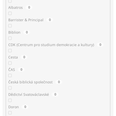
Albatros
0
Barrister & Principal
0
Biblion
0
CDK (Centrum pro studium demokracie a kultury)
0
Cesta
0
ČAS
0
Česká biblická společnost
0
Dědictví Svatováclavské
0
Doron
0