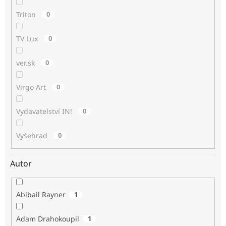
Triton
0
TV Lux
0
ver.sk
0
Virgo Art
0
Vydavatelství IN!
0
Vyšehrad
0
Autor
Abibail Rayner
1
Adam Drahokoupil
1