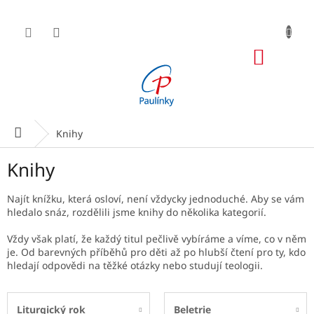
Přejít
na
obsah
NÁKUP
KOŠÍK
Domů
Knihy
Knihy
Najít knížku, která osloví, není vždycky jednoduché. Aby se vám
hledalo snáz, rozdělili jsme knihy do několika kategorií.
Vždy však platí, že každý titul pečlivě vybíráme a víme, co v něm
je. Od barevných příběhů pro děti až po hlubší čtení pro ty, kdo
hledají odpovědi na těžké otázky nebo studují teologii.
Liturgický rok
Beletrie