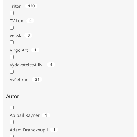
Triton
130
TV Lux
4
ver.sk
3
Virgo Art
1
Vydavatelství IN!
4
Vyšehrad
31
Autor
Abibail Rayner
1
Adam Drahokoupil
1