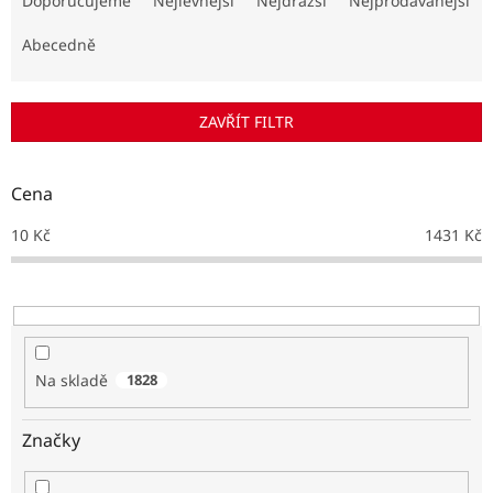
Doporučujeme
Nejlevnější
Nejdražší
Nejprodávanější
z
e
Abecedně
n
í
p
ZAVŘÍT FILTR
r
o
d
Cena
u
k
10
Kč
1431
Kč
t
ů
Na skladě
1828
Značky