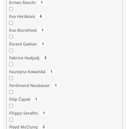
Ermes Ronchi
1
Eva Horáková
6
Eva Muroňová
1
Évrard Gaëtan
1
Fabrice Hadjadj
2
Faustyna Kowalská
1
Ferdinand Neubauer
1
Filip Čapek
1
Filippo Serafini
1
Floyd McClung
2