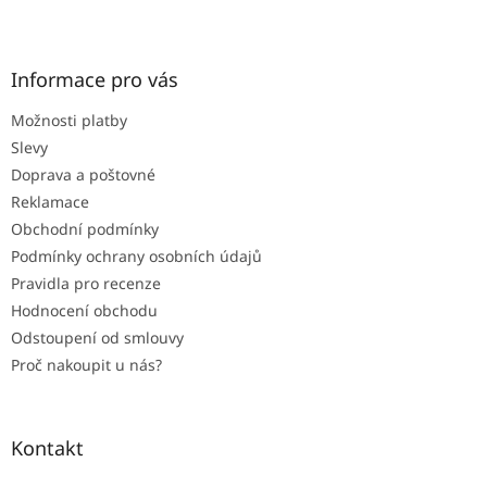
Z
á
p
a
Informace pro vás
t
Možnosti platby
í
Slevy
Doprava a poštovné
Reklamace
Obchodní podmínky
Podmínky ochrany osobních údajů
Pravidla pro recenze
Hodnocení obchodu
Odstoupení od smlouvy
Proč nakoupit u nás?
Kontakt