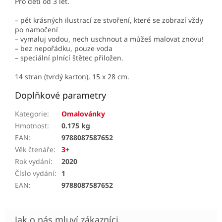
Pro děti od 3 let.
– pět krásných ilustrací ze stvoření, které se zobrazí vždy
po namočení
– vymaluj vodou, nech uschnout a můžeš malovat znovu!
– bez nepořádku, pouze voda
– speciální plnící štětec přiložen.
14 stran (tvrdý karton), 15 x 28 cm.
Doplňkové parametry
Kategorie
:
Omalovánky
Hmotnost
:
0.175 kg
EAN
:
9788087587652
Věk čtenáře
:
3+
Rok vydání
:
2020
Číslo vydání
:
1
EAN
:
9788087587652