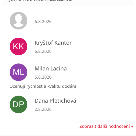
Hodnocení obchodu je 5 z 5 hvězdiček.
6.8.2026
Kryštof Kantor
KK
Hodnocení obchodu je 5 z 5 hvězdiček.
6.8.2026
Milan Lacina
ML
Hodnocení obchodu je 5 z 5 hvězdiček.
5.8.2026
Oceňuji rychlost a kvalitu dodání
Dana Pletichová
DP
Hodnocení obchodu je 5 z 5 hvězdiček.
2.8.2026
Zobrazit další hodnocení