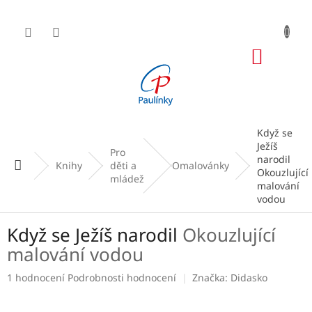
Přejít
na
obsah
NÁKUP
KOŠÍK
Když se
Ježíš
Pro
narodil
Domů
Knihy
děti a
Omalovánky
Okouzlující
mládež
malování
vodou
Když se Ježíš narodil
Okouzlující
malování vodou
Průměrné
1 hodnocení
Podrobnosti hodnocení
Značka:
Didasko
hodnocení
produktu