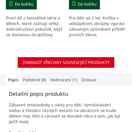
Do košíku
Do košíku
První díl z šestidílné série o
Pro děti od 2 let. Knížka s
dětech, které zažívají velká
odklápěcími obrázky vypráví
dobrodružství pokaždé, když
zábavným způsobem příběh
se dostanou do Ježíšovy
prvních Vánoc.
doby. Pro čtenáře od 6 do 9
let.
ZOBRAZIT VŠECHNY SOUVISEJÍCÍ PRODUKTY
Popis
Podobné (8)
Hodnocení (1)
Diskuze
Detailní popis produktu
Zábavné omalovánky s úkoly pro děti. Vymalovávání
vodou a hledání různých detailů na obrázcích se bude
dětem moc líbit a zároveň se dozvědí něco o tom, jak byl
Ježíš malý.