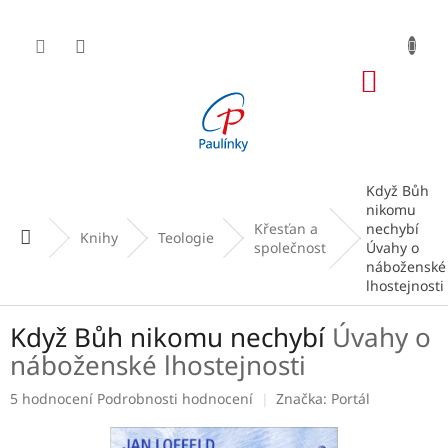
Přejít
na
obsah
NÁKUP
KOŠÍK
Když Bůh
nikomu
Křesťan a
nechybí
Domů
Knihy
Teologie
společnost
Úvahy o
náboženské
lhostejnosti
Když Bůh nikomu nechybí
Úvahy o
náboženské lhostejnosti
Průměrné
5 hodnocení
Podrobnosti hodnocení
Značka:
Portál
hodnocení
produktu