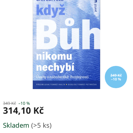
je
5,0
z
5
hvězdiček.
349 Kč
–10 %
349 Kč
–10 %
314,10 Kč
Měrná
Skladem
(>5 ks)
cena: