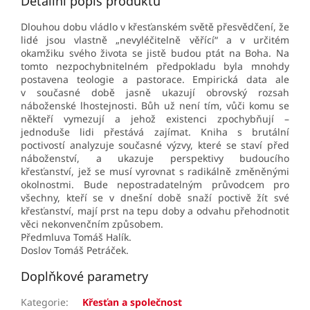
Detailní popis produktu
Dlouhou dobu vládlo v křesťanském světě přesvědčení, že
lidé jsou vlastně „nevyléčitelně věřící“ a v určitém
okamžiku svého života se jistě budou ptát na Boha. Na
tomto nezpochybnitelném předpokladu byla mnohdy
postavena teologie a pastorace. Empirická data ale
v současné době jasně ukazují obrovský rozsah
náboženské lhostejnosti. Bůh už není tím, vůči komu se
někteří vymezují a jehož existenci zpochybňují –
jednoduše lidi přestává zajímat. Kniha s brutální
poctivostí analyzuje současné výzvy, které se staví před
náboženství, a ukazuje perspektivy budoucího
křesťanství, jež se musí vyrovnat s radikálně změněnými
okolnostmi. Bude nepostradatelným průvodcem pro
všechny, kteří se v dnešní době snaží poctivě žít své
křesťanství, mají prst na tepu doby a odvahu přehodnotit
věci nekonvenčním způsobem.
Předmluva Tomáš Halík.
Doslov Tomáš Petráček.
Doplňkové parametry
Kategorie
:
Křesťan a společnost