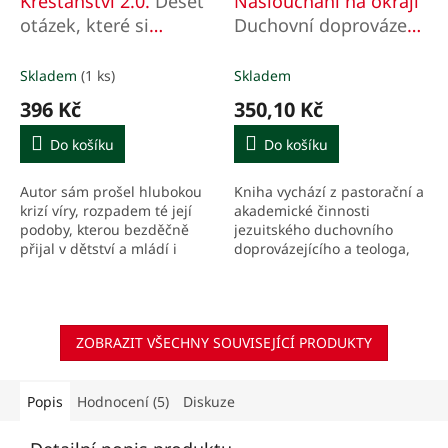
Křesťanství 2.0.
Deset
Naslouchání na okraji
otázek, které si
Duchovní doprovázení
potřebujeme znovu
v odpoledni
položit
křesťanství
Skladem
(1 ks)
Skladem
396 Kč
350,10 Kč
Do košíku
Do košíku
Autor sám prošel hlubokou
Kniha vychází z pastorační a
krizí víry, rozpadem té její
akademické činnosti
podoby, kterou bezděčně
jezuitského duchovního
přijal v dětství a mládí i
doprovázejícího a teologa,
kterou chtěl později jako
který měl příležitost
pastor hlásat. V knize se dělí
naslouchat lidem z různých
o své otazníky...
kulturních i geografických...
ZOBRAZIT VŠECHNY SOUVISEJÍCÍ PRODUKTY
Popis
Hodnocení (5)
Diskuze