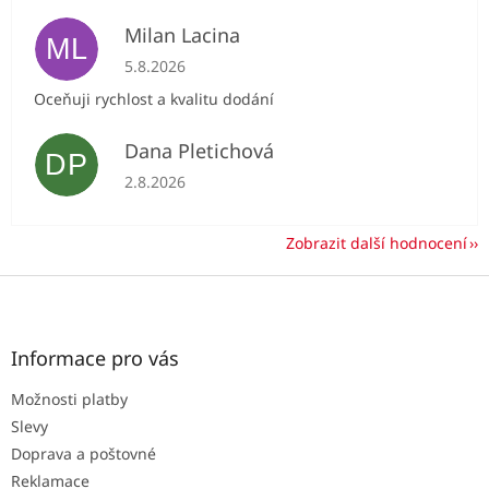
Milan Lacina
ML
Hodnocení obchodu je 5 z 5 hvězdiček.
5.8.2026
Oceňuji rychlost a kvalitu dodání
Dana Pletichová
DP
Hodnocení obchodu je 5 z 5 hvězdiček.
2.8.2026
Zobrazit další hodnocení
Z
á
p
a
Informace pro vás
t
Možnosti platby
í
Slevy
Doprava a poštovné
Reklamace