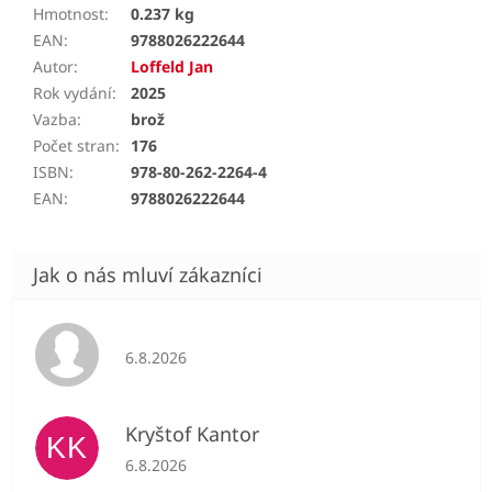
Hmotnost
:
0.237 kg
EAN
:
9788026222644
Autor
:
Loffeld Jan
Rok vydání
:
2025
Vazba
:
brož
Počet stran
:
176
ISBN
:
978-80-262-2264-4
EAN
:
9788026222644
Hodnocení obchodu je 5 z 5 hvězdiček.
6.8.2026
Kryštof Kantor
KK
Hodnocení obchodu je 5 z 5 hvězdiček.
6.8.2026