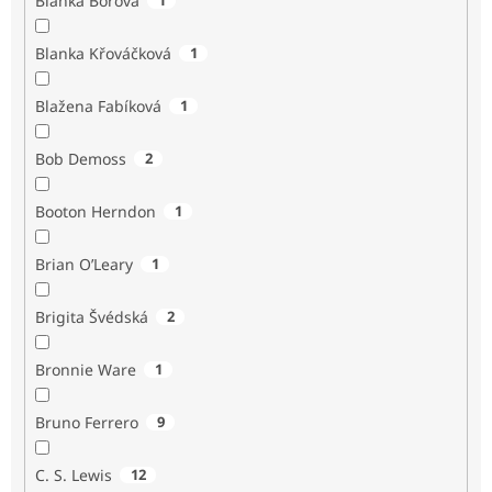
Blanka Borová
Blanka Křováčková
1
Blažena Fabíková
1
Bob Demoss
2
Booton Herndon
1
Brian O’Leary
1
Brigita Švédská
2
Bronnie Ware
1
Bruno Ferrero
9
C. S. Lewis
12