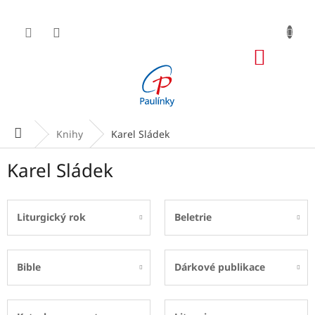
Přejít
na
obsah
NÁKUP
KOŠÍK
Domů
Knihy
Karel Sládek
Karel Sládek
Liturgický rok
Beletrie
Bible
Dárkové publikace