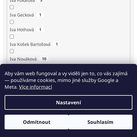
Iva Fukalová
Iva Gecková
1
Iva Hothová
1
Iva Košek Bartošová
1
Iva Nováková
10
Aby vám web fungoval a vy viděli jen to, co vás zajímá
Iva Procházková
1
— používáme cookies, mimo jiné služby Google a
Meta.
Více informací
Ivan Renč
1
Nastavení
Ivan Steiger
1
Ivana Karásková
1
Odmítnout
Souhlasím
Odběr novinek
Jack Frost
1