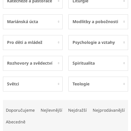
Katecheze a pastorace
Liturgie
Mariánská úcta
Modlitby a pobožnosti
Pro děti a mládež
Psychologie a vztahy
Rozhovory a svědectví
Spiritualita
Světci
Teologie
Ř
a
Doporučujeme
Nejlevnější
Nejdražší
Nejprodávanější
z
e
Abecedně
n