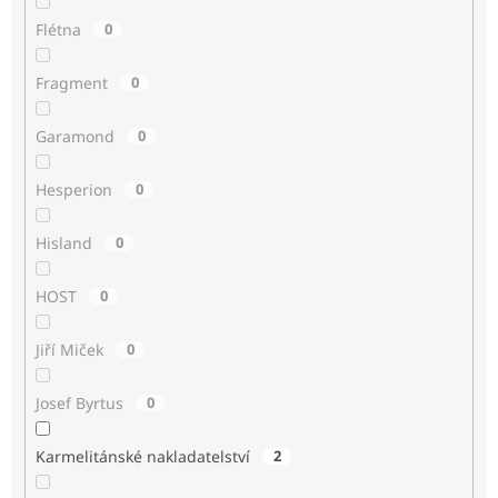
Flétna
0
Fragment
0
Garamond
0
Hesperion
0
Hisland
0
HOST
0
Jiří Miček
0
Josef Byrtus
0
Karmelitánské nakladatelství
2