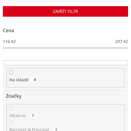
í
p
ZAVŘÍT FILTR
r
o
d
Cena
u
k
116
Kč
297
Kč
t
ů
Na skladě
4
Značky
Albatros
0
Barrister & Principal
0