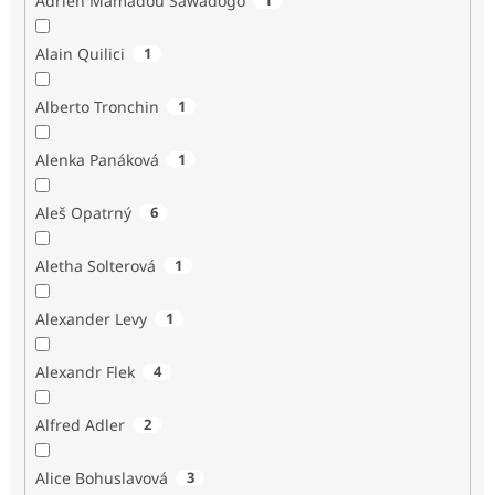
Adrien Mamadou Sawadogo
Alain Quilici
1
Alberto Tronchin
1
Alenka Panáková
1
Aleš Opatrný
6
Aletha Solterová
1
Alexander Levy
1
Alexandr Flek
4
Alfred Adler
2
Alice Bohuslavová
3