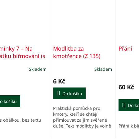
ínky 7 – Na
Modlitba za
Přání
tku biřmování (s
kmotřence (Z 135)
kou)
Skladem
Skladem
6 Kč
60 Kč
Do košíku
o košíku
Do ko
Praktická pomůcka pro
kmotry, kteří se chtějí
s obálkou, bez textu
přimlouvat za jim svěřené
duše. Text modlitby je volně
Přání k b
inspirován listem sv.
apoštola Pavla Efesanům.