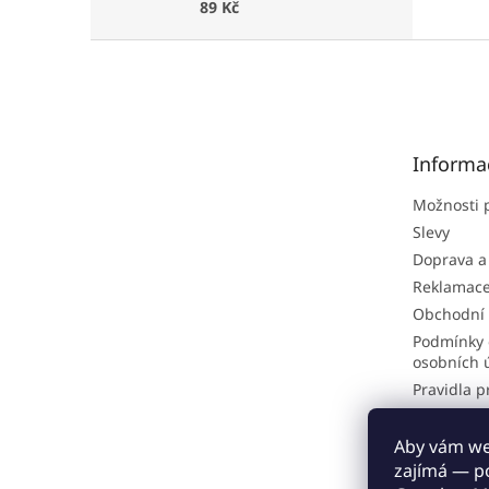
89 Kč
Z
á
p
a
t
Informa
í
Možnosti 
Slevy
Doprava a
Reklamac
Obchodní
Podmínky 
osobních 
Pravidla p
Hodnocen
Odstoupen
Aby vám web
zajímá — p
Proč nakou