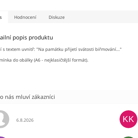
s
Hodnocení
Diskuze
ailní popis produktu
í s textem uvnitř: "Na památku přijetí svátosti biřmování..."
ínka do obálky (A6 - nejklasičtější formát).
KK
Hodnocení obchodu je 5 z 5 hvězdiček.
6.8.2026