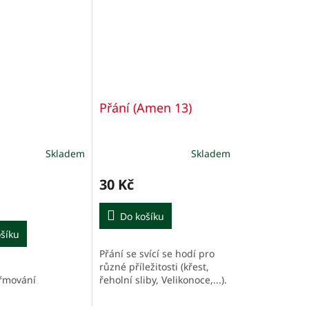
Přání (Amen 13)
Skladem
Skladem
30 Kč
Do košíku
šíku
Přání se svící se hodí pro
různé příležitosti (křest,
řeholní sliby, Velikonoce,...).
iřmování