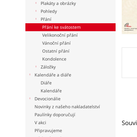
Plakáty a obrázky
l
Pohledy
Přání
Přání ke svátostem
Velikonoční přání
Vánoční přání
Ostatní přání
Kondolence
Záložky
Kalendáře a diáře
Diáře
Kalendáře
Devocionálie
Novinky z našeho nakladatelství
Paulínky doporučují
Souvi
V akci
Připravujeme