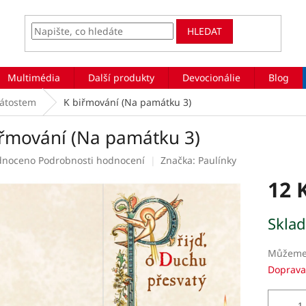
HLEDAT
Multimédia
Další produkty
Devocionálie
Blog
vátostem
K biřmování (Na památku 3)
iřmování (Na památku 3)
rné
dnoceno
Podrobnosti hodnocení
Značka:
Paulínky
ení
12 
tu
Měrná
Skla
cena:
ek.
Můžeme 
Doprava