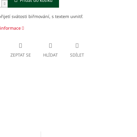
Přidat do košíku
přijetí svátosti biřmování, s textem uvnitř.
 informace
ZEPTAT SE
HLÍDAT
SDÍLET