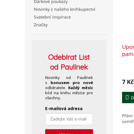
Dárkové poukazy
Novinky z našeho knihkupectví
Svatební inspirace
Značky
Upom
pamá
Odebírat
List
obál
od Paulínek
Novinky od Paulínek
7 Kč
s
bonusem pro nové
odběratele.
Každý měsíc
kód na knihu měsíce pro
D
všechny.
E-mailová adresa
Přání 
uvnitř