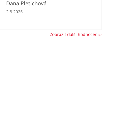
Dana Pletichová
Hodnocení obchodu je 5 z 5 hvězdiček.
2.8.2026
Zobrazit další hodnocení