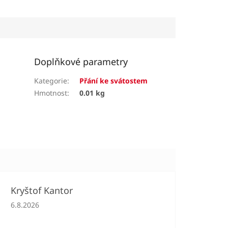
Doplňkové parametry
Kategorie
:
Přání ke svátostem
Hmotnost
:
0.01 kg
Kryštof Kantor
Hodnocení obchodu je 5 z 5 hvězdiček.
6.8.2026