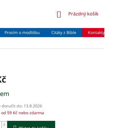
NÁKUPNÍ
Prázdný košík
KOŠÍK
Prosím o modlitbu
Citáty z Bible
Kontakty
Moje 
Kč
dem
doručit do:
13.8.2026
 od 59 Kč nebo zdarma