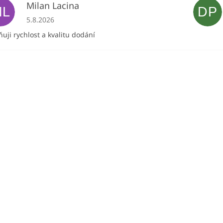
Milan Lacina
ML
DP
Hodnocení obchodu je 5 z 5 hvězdiček.
5.8.2026
uji rychlost a kvalitu dodání