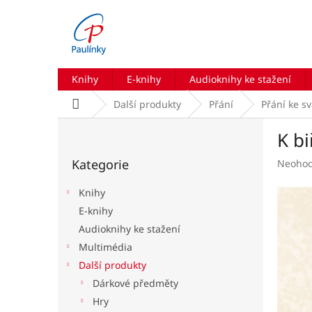
Přejít
na
obsah
Knihy
E-knihy
Audioknihy ke stažení
Domů
Další produkty
Přání
Přání ke s
P
K b
o
Přeskočit
s
Kategorie
Průmě
Neoho
kategorie
t
hodnoc
r
produk
Knihy
a
je
E-knihy
n
0,0
Audioknihy ke stažení
z
n
5
í
Multimédia
hvězdič
p
Další produkty
a
Dárkové předměty
n
Hry
e