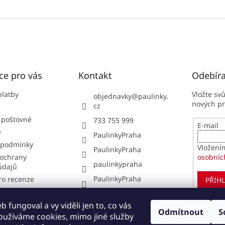
ce pro vás
Kontakt
Odebíra
platby
Vložte sv
objednavky
@
paulinky.
nových p
cz
 poštovné
733 755 999
E-mail
e
PaulinkyPraha
 podmínky
Vložení
PaulinkyPraha
ochrany
osobníc
paulinkypraha
údajů
PaulinkyPraha
ro recenze
PŘIHL
í obchodu
í od smlouvy
 fungoval a vy viděli jen to, co vás
Odmítnout
S
oužíváme cookies, mimo jiné služby
pit u nás?