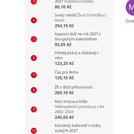
2027
Vojtěcha Kodeta
80,10 Kč
Svatý neklid
Život Františka z
Assisi
Oceň
254,15 Kč
Kapesní diář na rok 2027 s
liturgickým kalendářem
92,65 Kč
Hledej pokoj a zůstávej v
něm
123,25 Kč
Čas pro Boha
135,15 Kč
Žít v Boží přítomnosti
269,10 Kč
Moc Kristova kříže
Velkopáteční promluvy z let
2002–2024
245,65 Kč
Katolický kalendář s citáty
svatých 2027