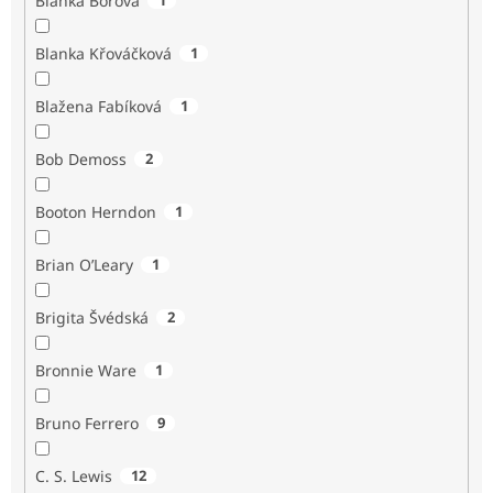
Blanka Borová
Blanka Křováčková
1
Blažena Fabíková
1
Bob Demoss
2
Booton Herndon
1
Brian O’Leary
1
Brigita Švédská
2
Bronnie Ware
1
Bruno Ferrero
9
C. S. Lewis
12