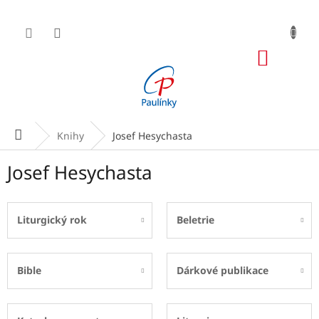
Přejít
na
obsah
NÁKUP
KOŠÍK
Domů
Knihy
Josef Hesychasta
Josef Hesychasta
Liturgický rok
Beletrie
Bible
Dárkové publikace