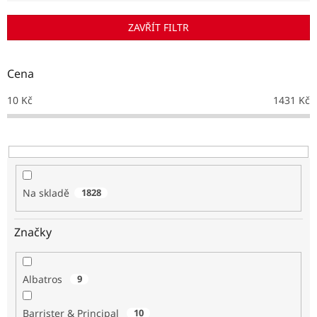
í
p
ZAVŘÍT FILTR
r
o
d
Cena
u
k
10
Kč
1431
Kč
t
ů
Na skladě
1828
Značky
Albatros
9
Barrister & Principal
10