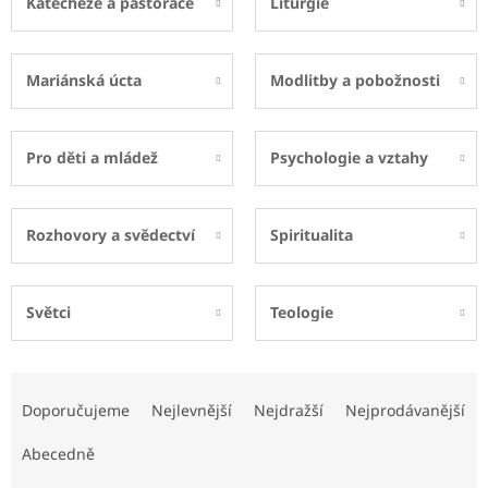
Katecheze a pastorace
Liturgie
Mariánská úcta
Modlitby a pobožnosti
Pro děti a mládež
Psychologie a vztahy
Rozhovory a svědectví
Spiritualita
Světci
Teologie
Ř
a
Doporučujeme
Nejlevnější
Nejdražší
Nejprodávanější
z
e
Abecedně
n