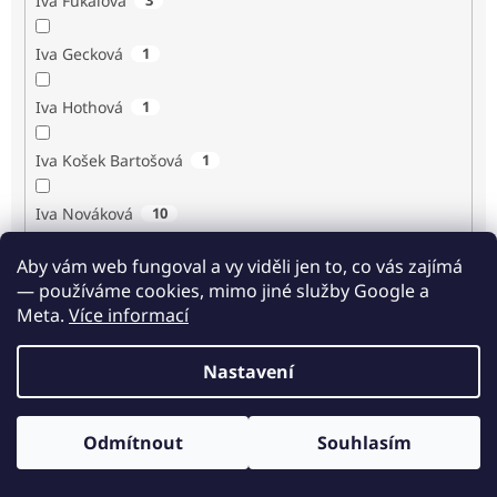
Iva Fukalová
Iva Gecková
1
Iva Hothová
1
Iva Košek Bartošová
1
Iva Nováková
10
Aby vám web fungoval a vy viděli jen to, co vás zajímá
Iva Procházková
1
— používáme cookies, mimo jiné služby Google a
Meta.
Více informací
Ivan Renč
1
Nastavení
Ivan Steiger
1
Ivana Karásková
1
Odmítnout
Souhlasím
Odběr novinek
Jack Frost
1