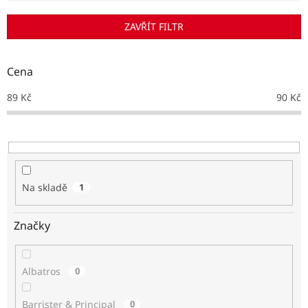
í
p
ZAVŘÍT FILTR
r
o
d
Cena
u
k
89
Kč
90
Kč
t
ů
Na skladě
1
Značky
Albatros
0
Barrister & Principal
0