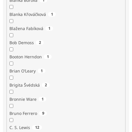
Blanka Borová
Blanka Křováčková
1
Blažena Fabíková
1
Bob Demoss
2
Booton Herndon
1
Brian O’Leary
1
Brigita Švédská
2
Bronnie Ware
1
Bruno Ferrero
9
C. S. Lewis
12