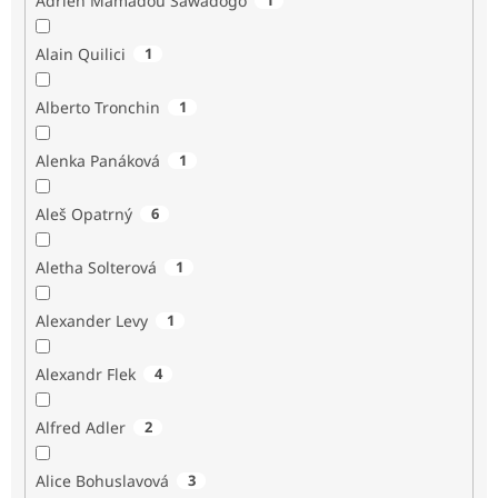
Adrien Mamadou Sawadogo
Alain Quilici
1
Alberto Tronchin
1
Alenka Panáková
1
Aleš Opatrný
6
Aletha Solterová
1
Alexander Levy
1
Alexandr Flek
4
Alfred Adler
2
Alice Bohuslavová
3