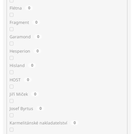
Flétna
0
Fragment
0
Garamond
0
Hesperion
0
Hisland
0
HOST
0
Jiří Miček
0
Josef Byrtus
0
Karmelitánské nakladatelství
0