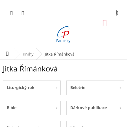
Přejít
na
obsah
NÁKUP
KOŠÍK
Domů
Knihy
Jitka Římánková
Jitka Římánková
Liturgický rok
Beletrie
Bible
Dárkové publikace