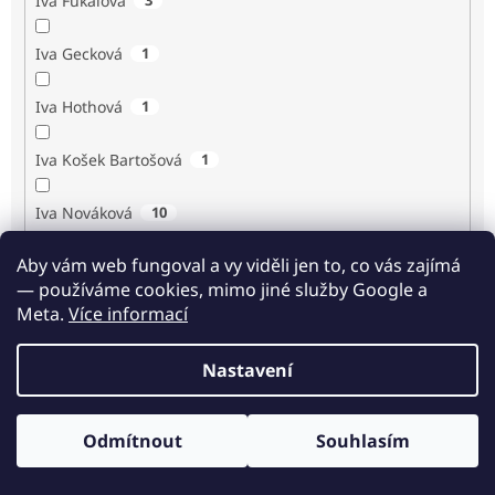
Iva Fukalová
Iva Gecková
1
Iva Hothová
1
Iva Košek Bartošová
1
Iva Nováková
10
Aby vám web fungoval a vy viděli jen to, co vás zajímá
Iva Procházková
1
— používáme cookies, mimo jiné služby Google a
Meta.
Více informací
Ivan Renč
1
Nastavení
Ivan Steiger
1
Ivana Karásková
1
Odmítnout
Souhlasím
Odběr novinek
Jack Frost
1