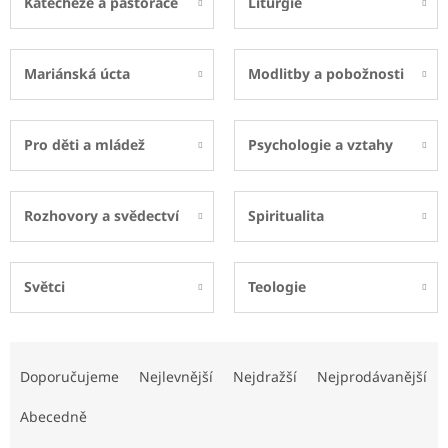
Katecheze a pastorace
Liturgie
Mariánská úcta
Modlitby a pobožnosti
Pro děti a mládež
Psychologie a vztahy
Rozhovory a svědectví
Spiritualita
Světci
Teologie
Ř
a
Doporučujeme
Nejlevnější
Nejdražší
Nejprodávanější
z
e
Abecedně
n