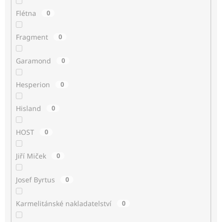
Flétna
0
Fragment
0
Garamond
0
Hesperion
0
Hisland
0
HOST
0
Jiří Miček
0
Josef Byrtus
0
Karmelitánské nakladatelství
0