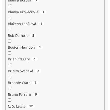
Blanka Borová
Blanka Křováčková
1
Blažena Fabíková
1
Bob Demoss
2
Booton Herndon
1
Brian O’Leary
1
Brigita Švédská
2
Bronnie Ware
1
Bruno Ferrero
9
C. S. Lewis
12