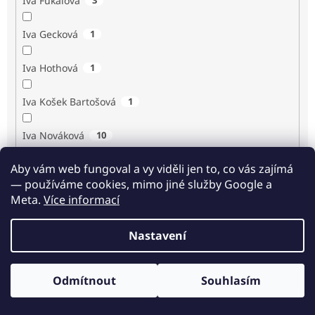
Iva Fukalová
Iva Gecková
1
Iva Hothová
1
Iva Košek Bartošová
1
Iva Nováková
10
Aby vám web fungoval a vy viděli jen to, co vás zajímá
Iva Procházková
1
— používáme cookies, mimo jiné služby Google a
Meta.
Více informací
Ivan Renč
1
Nastavení
Ivan Steiger
1
Ivana Karásková
1
Odmítnout
Souhlasím
Odběr novinek
Jack Frost
1