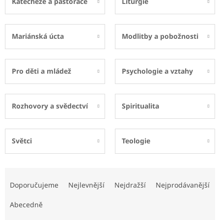
Katecheze a pastorace
Liturgie
Mariánská úcta
Modlitby a pobožnosti
Pro děti a mládež
Psychologie a vztahy
Rozhovory a svědectví
Spiritualita
Světci
Teologie
Ř
a
Doporučujeme
Nejlevnější
Nejdražší
Nejprodávanější
z
e
Abecedně
n