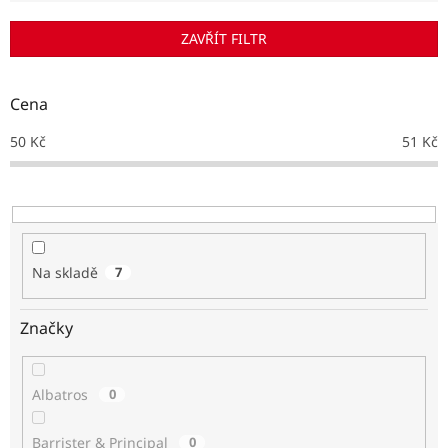
í
p
ZAVŘÍT FILTR
r
o
d
Cena
u
k
50
Kč
51
Kč
t
ů
Na skladě
7
Značky
Albatros
0
Barrister & Principal
0