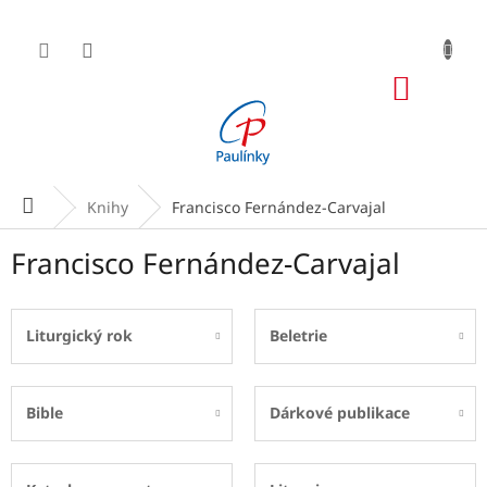
Přejít
na
obsah
NÁKUP
KOŠÍK
Domů
Knihy
Francisco Fernández-Carvajal
Francisco Fernández-Carvajal
Liturgický rok
Beletrie
Bible
Dárkové publikace