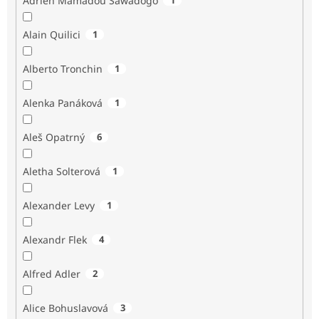
Adrien Mamadou Sawadogo
Alain Quilici
1
Alberto Tronchin
1
Alenka Panáková
1
Aleš Opatrný
6
Aletha Solterová
1
Alexander Levy
1
Alexandr Flek
4
Alfred Adler
2
Alice Bohuslavová
3