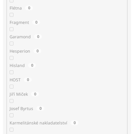
Flétna
0
Fragment
0
Garamond
0
Hesperion
0
Hisland
0
HOST
0
Jiří Miček
0
Josef Byrtus
0
Karmelitánské nakladatelství
0