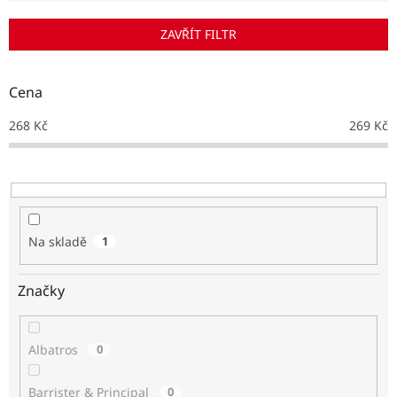
í
p
ZAVŘÍT FILTR
r
o
d
Cena
u
k
268
Kč
269
Kč
t
ů
Na skladě
1
Značky
Albatros
0
Barrister & Principal
0