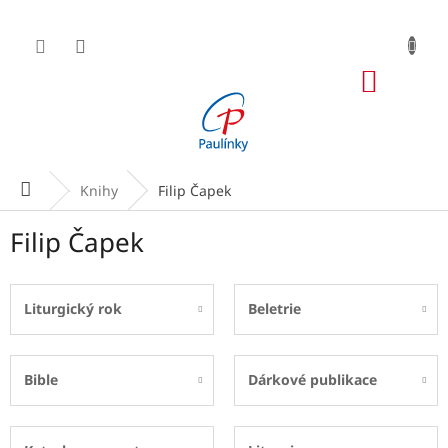
Přejít
na
obsah
NÁKUP
KOŠÍK
Domů
Knihy
Filip Čapek
Filip Čapek
Liturgický rok
Beletrie
Bible
Dárkové publikace