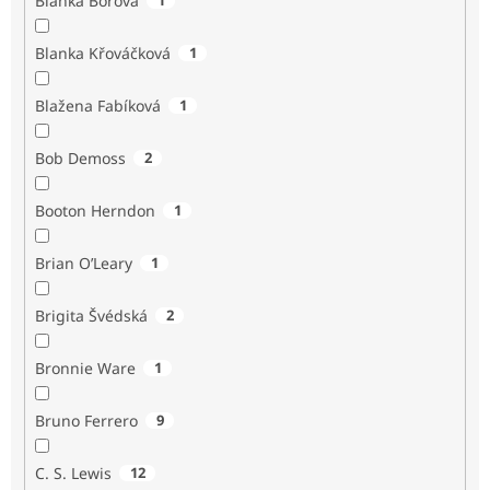
Blanka Borová
Blanka Křováčková
1
Blažena Fabíková
1
Bob Demoss
2
Booton Herndon
1
Brian O’Leary
1
Brigita Švédská
2
Bronnie Ware
1
Bruno Ferrero
9
C. S. Lewis
12