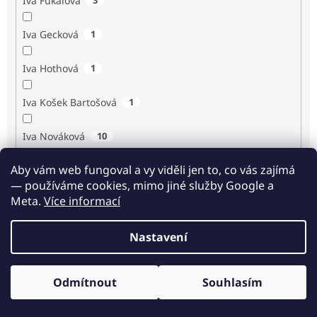
Iva Fukalová
Iva Gecková
1
Iva Hothová
1
Iva Košek Bartošová
1
Iva Nováková
10
Aby vám web fungoval a vy viděli jen to, co vás zajímá
Iva Procházková
1
— používáme cookies, mimo jiné služby Google a
Meta.
Více informací
Ivan Renč
1
Nastavení
Ivan Steiger
1
Ivana Karásková
1
Odmítnout
Souhlasím
Odběr novinek
Jack Frost
1