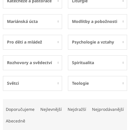
Katecheze a pastorace
Liturgie
Mariánská úcta
Modlitby a pobožnosti
Pro děti a mládež
Psychologie a vztahy
Rozhovory a svědectví
Spiritualita
Světci
Teologie
Ř
a
Doporučujeme
Nejlevnější
Nejdražší
Nejprodávanější
z
e
Abecedně
n