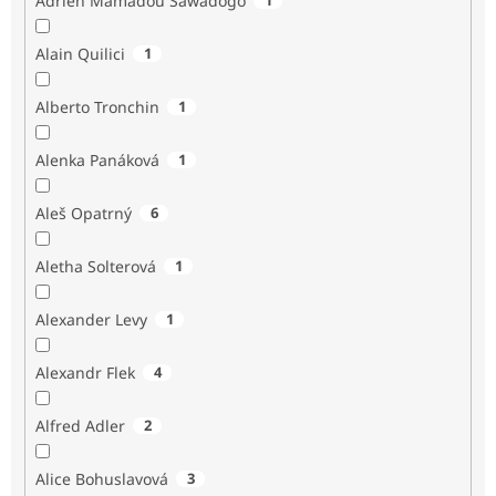
Adrien Mamadou Sawadogo
Alain Quilici
1
Alberto Tronchin
1
Alenka Panáková
1
Aleš Opatrný
6
Aletha Solterová
1
Alexander Levy
1
Alexandr Flek
4
Alfred Adler
2
Alice Bohuslavová
3