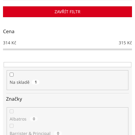
í
p
ZAVŘÍT FILTR
r
o
d
Cena
u
k
314
Kč
315
Kč
t
ů
Na skladě
1
Značky
Albatros
0
Barrister & Principal
0