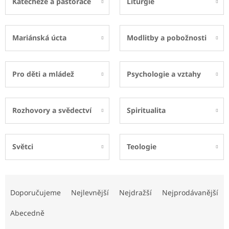
Katecheze a pastorace
Liturgie
Mariánská úcta
Modlitby a pobožnosti
Pro děti a mládež
Psychologie a vztahy
Rozhovory a svědectví
Spiritualita
Světci
Teologie
Ř
a
Doporučujeme
Nejlevnější
Nejdražší
Nejprodávanější
z
e
Abecedně
n