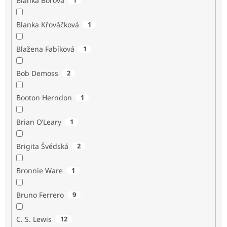
Blanka Borová
Blanka Křováčková
1
Blažena Fabíková
1
Bob Demoss
2
Booton Herndon
1
Brian O’Leary
1
Brigita Švédská
2
Bronnie Ware
1
Bruno Ferrero
9
C. S. Lewis
12