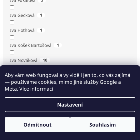
Iva Fukalová
Iva Gecková
1
Iva Hothová
1
Iva Košek Bartošová
1
Iva Nováková
10
Aby vám web fungoval a vy viděli jen to, co vás zajímá
Iva Procházková
1
— používáme cookies, mimo jiné služby Google a
Meta.
Více informací
Ivan Renč
1
Nastavení
Ivan Steiger
1
Ivana Karásková
1
Odmítnout
Souhlasím
Odběr novinek
Jack Frost
1