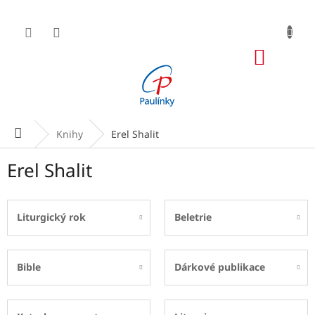
Přejít
na
obsah
NÁKUP
KOŠÍK
Domů
Knihy
Erel Shalit
Erel Shalit
Liturgický rok
Beletrie
Bible
Dárkové publikace