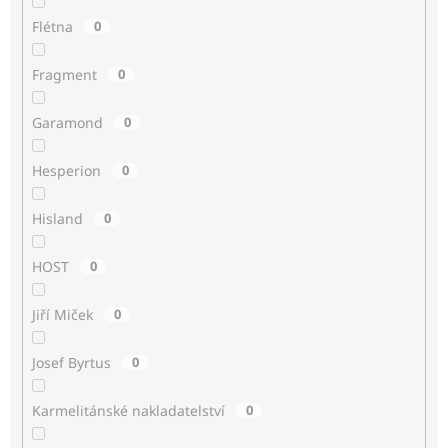
Flétna
0
Fragment
0
Garamond
0
Hesperion
0
Hisland
0
HOST
0
Jiří Miček
0
Josef Byrtus
0
Karmelitánské nakladatelství
0