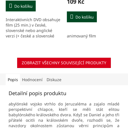
109 Kč
Do košíku
Do košíku
Interaktivních DVD obsahuje
film (25 min.) v české,
slovenské nebo anglické
verzi (+ české a slovenské
animovaný film
titulky), tři vědomostní
úrovně kvízu, biblické texty,
videoukázky a...
ZOBRAZIT VŠECHNY SOUVISEJÍCÍ PRODUKTY
Popis
Hodnocení
Diskuze
Detailní popis produktu
abylónské vojsko vtrhlo do Jeruzaléma a zajalo mladé
perspektivní chlapce, kteří se měli stát elitou
babylónského královského dvora. Když se Daniel a jeho tři
přátelé ocitli na královském dvoře, rozhodli se, že
navzdory okolnostem zůstanou věrni principům a