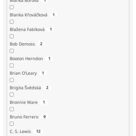
Blanka Borová
Blanka Křováčková
1
Blažena Fabíková
1
Bob Demoss
2
Booton Herndon
1
Brian O’Leary
1
Brigita Švédská
2
Bronnie Ware
1
Bruno Ferrero
9
C. S. Lewis
12