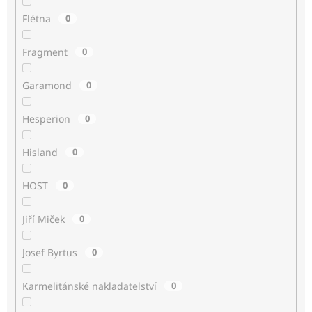
Flétna
0
Fragment
0
Garamond
0
Hesperion
0
Hisland
0
HOST
0
Jiří Miček
0
Josef Byrtus
0
Karmelitánské nakladatelství
0