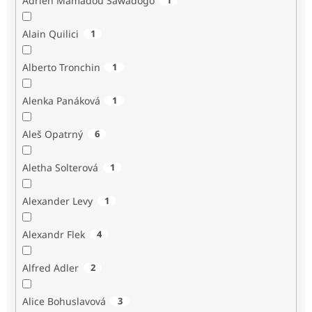
Adrien Mamadou Sawadogo
Alain Quilici
1
Alberto Tronchin
1
Alenka Panáková
1
Aleš Opatrný
6
Aletha Solterová
1
Alexander Levy
1
Alexandr Flek
4
Alfred Adler
2
Alice Bohuslavová
3