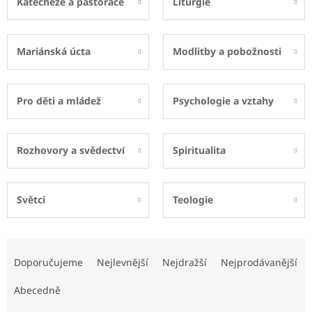
Katecheze a pastorace
Liturgie
Mariánská úcta
Modlitby a pobožnosti
Pro děti a mládež
Psychologie a vztahy
Rozhovory a svědectví
Spiritualita
Světci
Teologie
Ř
a
Doporučujeme
Nejlevnější
Nejdražší
Nejprodávanější
z
e
Abecedně
n