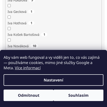
Iva Fukalová
Iva Gecková
1
Iva Hothová
1
Iva Košek Bartošová
1
Iva Nováková
10
Aby vám web fungoval a vy viděli jen to, co vás zajímá
Iva Procházková
1
— používáme cookies, mimo jiné služby Google a
Meta.
Více informací
Ivan Renč
1
Nastavení
Ivan Steiger
1
Ivana Karásková
1
Odmítnout
Souhlasím
Odběr novinek
Jack Frost
1