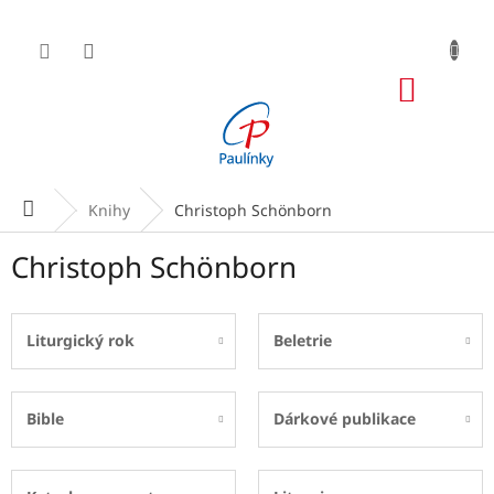
Přejít
na
obsah
NÁKUP
KOŠÍK
Domů
Knihy
Christoph Schönborn
Christoph Schönborn
Liturgický rok
Beletrie
Bible
Dárkové publikace