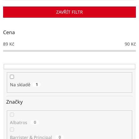
í
p
ZAVŘÍT FILTR
r
o
d
Cena
u
k
89
Kč
90
Kč
t
ů
Na skladě
1
Značky
Albatros
0
Barrister & Principal
0