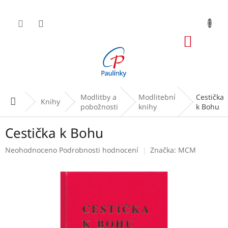
Přejít
na
obsah
NÁKUP
KOŠÍK
Modlitby a
Modlitební
Cestička
Domů
Knihy
pobožnosti
knihy
k Bohu
Cestička k Bohu
Průměrné
Neohodnoceno
Podrobnosti hodnocení
Značka:
MCM
hodnocení
produktu
je
0,0
z
5
hvězdiček.