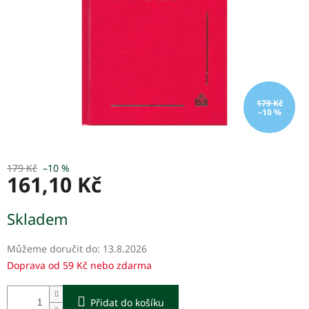
179 Kč
–10 %
179 Kč
–10 %
161,10 Kč
Měrná
Skladem
cena:
Můžeme doručit do:
13.8.2026
Doprava od 59 Kč nebo zdarma
Přidat do košíku