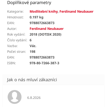
Doplňkové parametry
Kategorie
:
Modlitební knihy
,
Ferdinand Neubauer
Hmotnost
:
0.197 kg
EAN
:
9788072663873
Autor
:
Ferdinand Neubauer
Rok vydání
:
2018 (DOTISK 2020)
Číslo vydání
:
6
Vazba
:
Váz.
Počet stran
:
198
EAN
:
9788072663873
ISBN
:
978-80-7266-387-3
Hodnocení obchodu je 5 z 5 hvězdiček.
6.8.2026