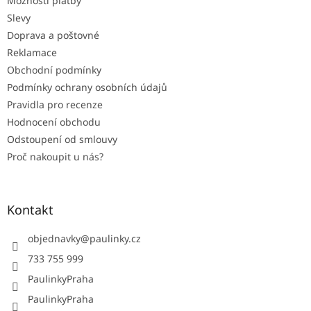
Možnosti platby
í
Slevy
Doprava a poštovné
Reklamace
Obchodní podmínky
Podmínky ochrany osobních údajů
Pravidla pro recenze
Hodnocení obchodu
Odstoupení od smlouvy
Proč nakoupit u nás?
Kontakt
objednavky
@
paulinky.cz
733 755 999
PaulinkyPraha
PaulinkyPraha