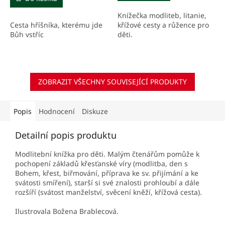
Knížečka modliteb, litanie,
Cesta hříšníka, kterému jde
křížové cesty a růžence pro
Bůh vstříc
děti.
ZOBRAZIT VŠECHNY SOUVISEJÍCÍ PRODUKTY
Popis
Hodnocení
Diskuze
Detailní popis produktu
Modlitební knížka pro děti. Malým čtenářům pomůže k
pochopení základů křesťanské víry (modlitba, den s
Bohem, křest, biřmování, příprava ke sv. přijímání a ke
svátosti smíření), starší si své znalosti prohloubí a dále
rozšíří (svátost manželství, svěcení kněží, křížová cesta).
Ilustrovala Božena Brablecová.