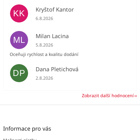
Kryštof Kantor
KK
Hodnocení obchodu je 5 z 5 hvězdiček.
6.8.2026
Milan Lacina
ML
Hodnocení obchodu je 5 z 5 hvězdiček.
5.8.2026
Oceňuji rychlost a kvalitu dodání
Dana Pletichová
DP
Hodnocení obchodu je 5 z 5 hvězdiček.
2.8.2026
Zobrazit další hodnocení
Z
á
p
a
Informace pro vás
t