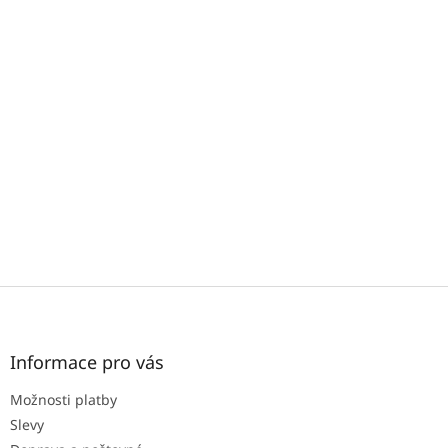
Z
á
p
a
Informace pro vás
t
Možnosti platby
í
Slevy