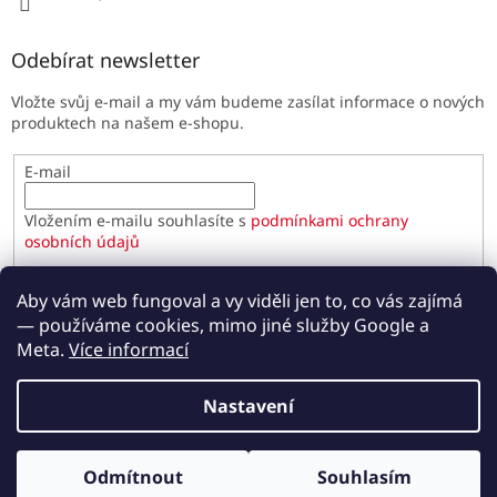
Odebírat newsletter
Vložte svůj e-mail a my vám budeme zasílat informace o nových
produktech na našem e-shopu.
E-mail
Vložením e-mailu souhlasíte s
podmínkami ochrany
osobních údajů
PŘIHLÁSIT SE
Aby vám web fungoval a vy viděli jen to, co vás zajímá
— používáme cookies, mimo jiné služby Google a
Meta.
Více informací
Vytvořil Shoptet
Nastavení
Copyright 2026
Paulínky.cz
. Všechna práva vyhrazena.
Odmítnout
Souhlasím
Upravit nastavení cookies