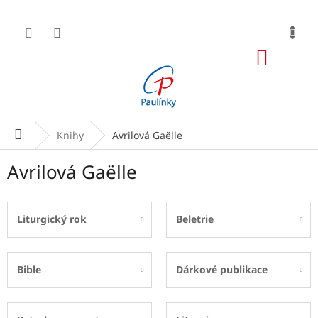
Přejít
na
obsah
NÁKUP
KOŠÍK
Domů
Knihy
Avrilová Gaëlle
Avrilová Gaëlle
Liturgický rok
Beletrie
Bible
Dárkové publikace