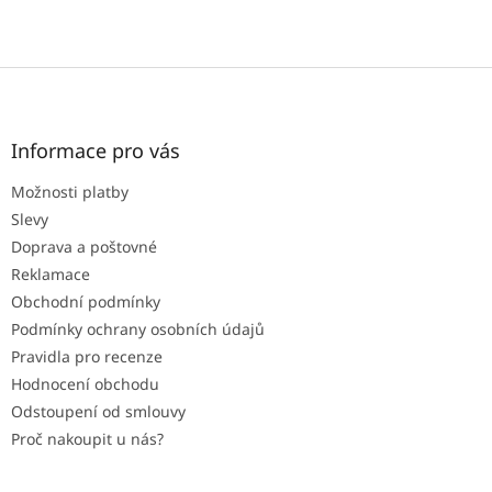
Z
á
p
a
Informace pro vás
t
Možnosti platby
í
Slevy
Doprava a poštovné
Reklamace
Obchodní podmínky
Podmínky ochrany osobních údajů
Pravidla pro recenze
Hodnocení obchodu
Odstoupení od smlouvy
Proč nakoupit u nás?