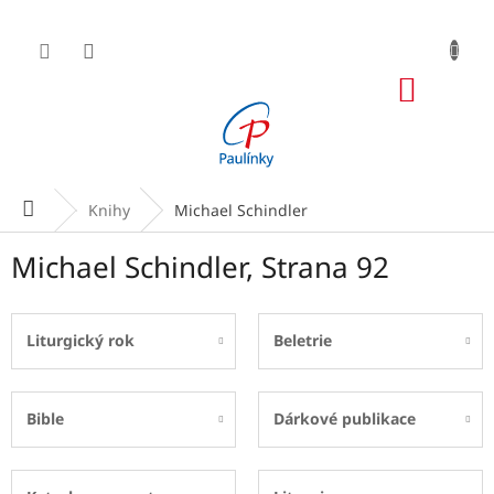
Přejít
na
obsah
NÁKUP
KOŠÍK
Domů
Knihy
Michael Schindler
Michael Schindler
, Strana 92
Liturgický rok
Beletrie
Bible
Dárkové publikace